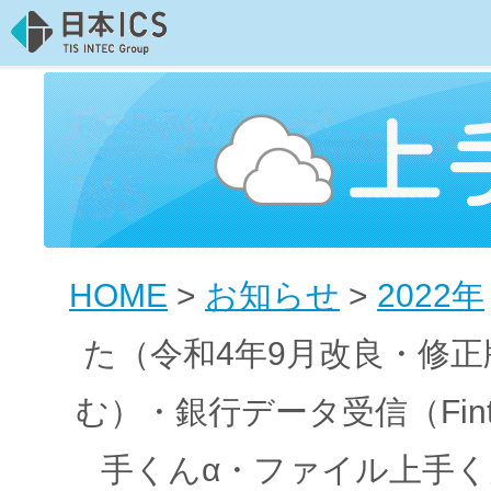
HOME
>
お知らせ
>
2022年
た（令和4年9月改良・修
む）・銀行データ受信（Fin
手くんα・ファイル上手く