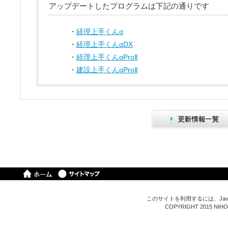
アップデートしたプログラムは下記の通りです
・
経理上手くんα
・
経理上手くんαDX
・
経理上手くんαProⅡ
・
建設上手くんαProⅡ
このサイトを利用するには、Java
COPYRIGHT 2015 NIHON