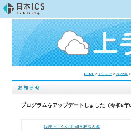
HOME
>
お知らせ
>
2026年
プログラムをアップデートしました（令和8年6
・
経理上手くんαProⅡ学校法人編